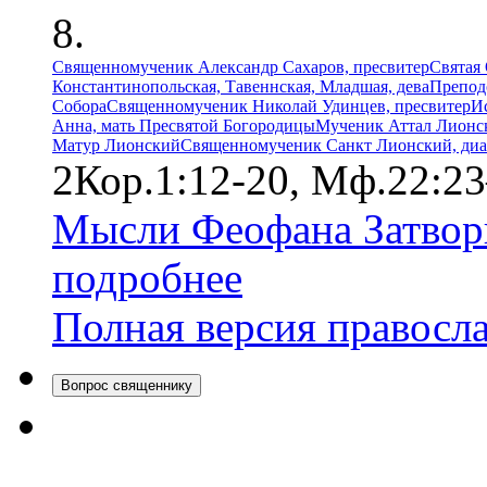
Священномученик Александр Сахаров, пресвитер
Святая
Константинопольская, Тавеннская, Младшая, дева
Препод
Собора
Священномученик Николай Удинцев, пресвитер
И
Анна, мать Пресвятой Богородицы
Мученик Аттал Лионс
Матур Лионский
Священномученик Санкт Лионский, диа
2Кор.1:12-20, Мф.22:23
Мысли Феофана Затвор
подробнее
Полная версия правосл
Вопрос священнику