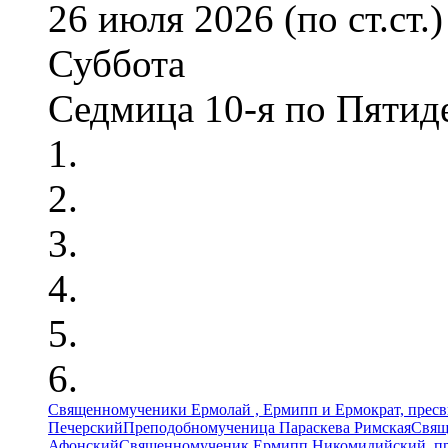
26 июля 2026 (по ст.ст.)
Суббота
Седмица 10-я по Пятид
Священномученики Ермолай , Ермипп и Ермократ, прес
Печерский
Преподобномученица Параскева Римская
Свящ
Афонский
Священномученик Ермипп Никомидийский, пр