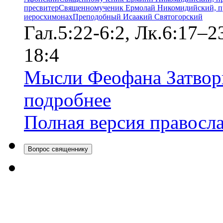
пресвитер
Священномученик Ермолай Никомидийский, п
иеросхимонах
Преподобный Исаакий Святогорский
Гал.5:22-6:2, Лк.6:17–
18:4
Мысли Феофана Затвор
подробнее
Полная версия правосл
Вопрос священнику