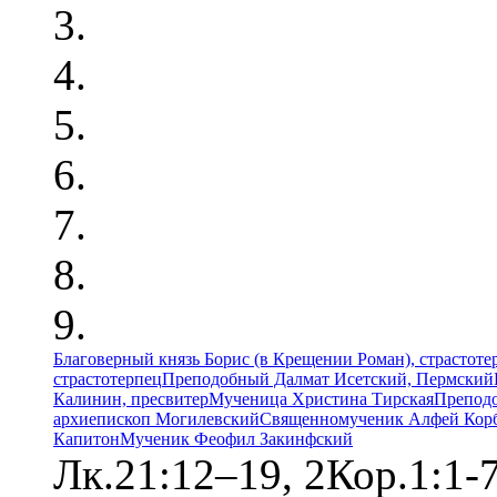
Благоверный князь Борис (в Крещении Роман), страстоте
страстотерпец
Преподобный Далмат Исетский, Пермский
Калинин, пресвитер
Мученица Христина Тирская
Преподо
архиепископ Могилевский
Священномученик Алфей Корб
Капитон
Мученик Феофил Закинфский
Лк.21:12–19, 2Кор.1:1-