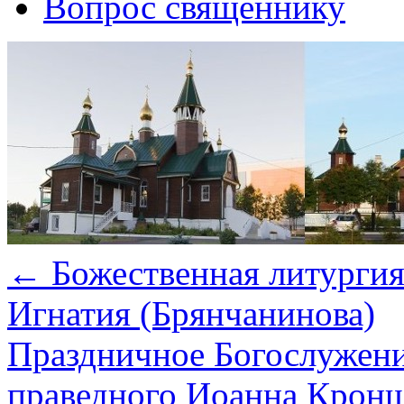
Вопрос священнику
←
Божественная литургия 
Игнатия (Брянчанинова)
Праздничное Богослужение
праведного Иоанна Крон