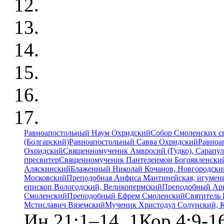
Равноапостольный Наум Охридский
Собор Смоленских с
(Болгарский)
Равноапостольный Савва Охридский
Равноа
Охридский
Священномученик Амвросий (Гудко), Сарапул
пресвитер
Священномученик Пантелеимон Богоявленский
Аляскинский
Блаженный Николай Кочанов, Новгородски
Московский
Преподобная Анфиса Мантинейская, игумен
епископ Вологодский, Великопермский
Преподобный Ар
Смоленский
Преподобный Ефрем Смоленский
Святитель 
Мстиславич Вяземский
Мученик Христодул Солунский, 
Ин.21:1–14, 1Кор.4:9-1