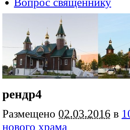
Вопрос священнику
рендр4
Размещено
02.03.2016
в
1
нового храма